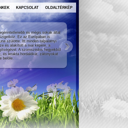
INKEK
KAPCSOLAT
OLDALTÉRKÉP
A szilva
egérintetlenebb és mégis sokak által
A Duna als
Szigetköz. Ez az Európában is
Kaukázusba
una szülötte. Itt minden talpalatnyi
történelmi
ze és alakított a mai képére, a
Ezekről a 
egítségével. A szomszédos hegyekből
jutott el 
t, és lerakta hordalékát, zátonyokat
értékes gy
e belőle.