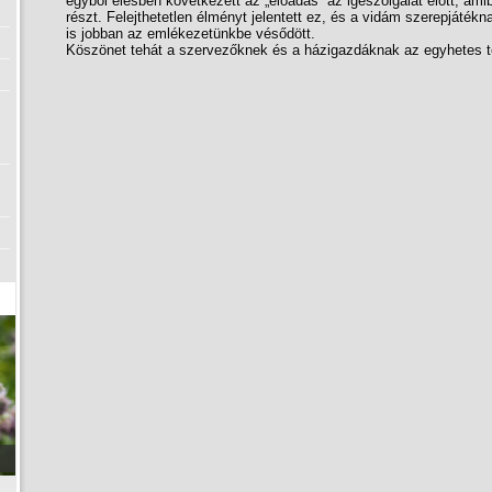
egyből élesben következett az „előadás” az igeszolgálat előtt, am
részt. Felejthetetlen élményt jelentett ez, és a vidám szerepjáték
is jobban az emlékezetünkbe vésődött.
Köszönet tehát a szervezőknek és a házigazdáknak az egyhetes test