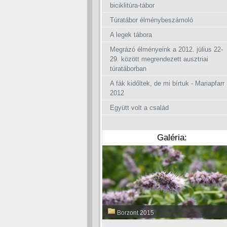
biciklitúra-tábor
Túratábor élménybeszámoló
A legek tábora
Megrázó élményeink a 2012. július 22-
29. között megrendezett ausztriai
túratáborban
A fák kidőltek, de mi bírtuk - Mariapfarr
2012
Együtt volt a család
Galéria:
Borzont 2015