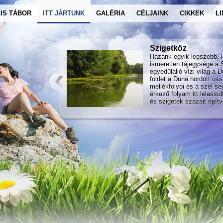
IS TÁBOR
ITT JÁRTUNK
GALÉRIA
CÉLJAINK
CIKKEK
L
Szigetköz
Hazánk egyik legszebb, l
ismeretlen tájegysége a 
egyedülálló vízi világ a D
földet a Duna hordott öss
mellékfolyói és a szél s
érkező folyam itt lelassul
és szigetek százait építv