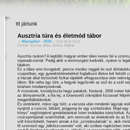
Itt jártunk
Ausztria túra és életmód tábor
Mariapfarr - 2010
|
| 2010.09.01 03:33
Cimkék: ausztria, áhitat, élmény, időjárás
Ausztria nyáron? A legtöbb magyar ember télen keresi fel a szoms
síparadicsomát. Pedig akik a testmozgást kedvelik, nyáron is legal
tájakon.
Ez a tábor erre hívogatott, persze mindez reggeli és esti áhítatok
csoportban, egy gyerektörténetekkel foglalkozó illetve két felnőtt
a háziak által biztosított fizikai táplálék elfogyasztása után nekiv
lábon. Bár néha úgy tűnt, a hegyek legyőznek az eső és a szél seg
kitartani mindannyiunknak.
A vízesések, kristálytiszta hegyi patakok, források, 2000 méter feletti
az áfonyamezők, a lila tej, a túravezető zoknijából kicsavart félpoh
megpróbáltatásokat.
És esténként, mikor úgy tűnt, a vacsora után mindenki ágynak esi
nyújtott a csocsó, billiárd, pingpong és egy szintetizátor. Majd egy
könyv” segítségével gondolatainkat Isten imádatára irányítottuk. 
csúcspontjának számítottak, ami nemcsak az énekeknek és az Esz
volt köszönhető, hanem annak a kis „színtársulatnak” is, akik mind
fő szervező egy „lelkészcsemete” volt, aki szóban napközben mind