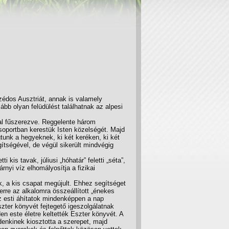
zédos Ausztriát, annak is valamely
ább olyan felüdülést találhatnak az alpesi
kal fűszerezve. Reggelente három
 csoportban kerestük Isten közelségét. Majd
ágtunk a hegyeknek, ki két keréken, ki két
ítségével, de végül sikerült mindvégig
 kis tavak, júliusi „hóhatár” feletti „séta”,
árnyi víz elhomályosítja a fizikai
k, a kis csapat megújult. Ehhez segítséget
 erre az alkalomra összeállított „énekes
Az esti áhítatok mindenképpen a nap
ter könyvét fejtegető igeszolgálatnak
en este életre keltették Eszter könyvét. A
enkinek kiosztotta a szerepet, majd