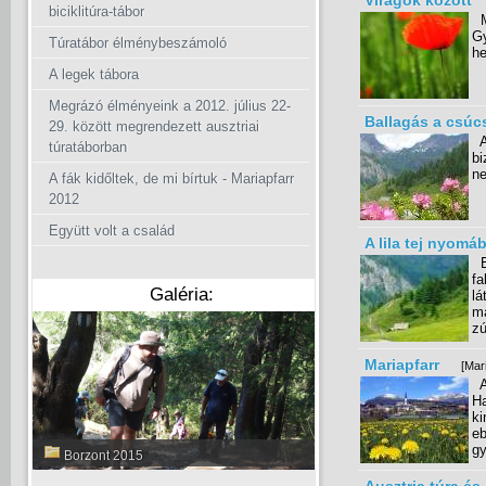
Virágok között
biciklitúra-tábor
Má
Gy
Túratábor élménybeszámoló
he
A legek tábora
Megrázó élményeink a 2012. július 22-
Ballagás a csúc
29. között megrendezett ausztriai
A 
túratáborban
bi
n
A fák kidőltek, de mi bírtuk - Mariapfarr
2012
Együtt volt a család
A lila tej nyomá
Eg
fa
Galéria:
lá
ma
zú
Mariapfarr
[Mar
A 
Ha
ki
eb
gy
Borzont 2015