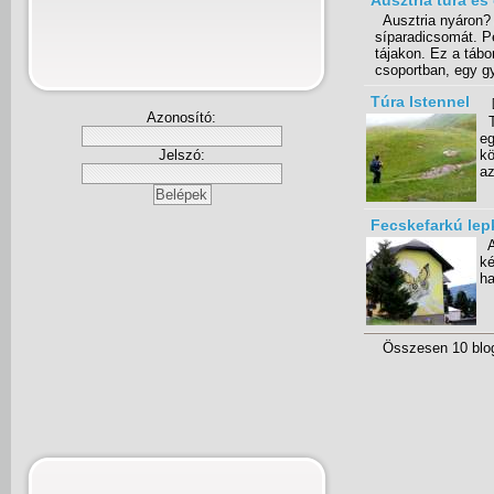
Ausztria túra és
Ausztria nyáron? 
síparadicsomát. Pe
tájakon. Ez a tábo
csoportban, egy gy
Túra Istennel
Azonosító:
Té
eg
Jelszó:
kö
az
Fecskefarkú lepk
Az
ké
ha
Összesen 10 blo