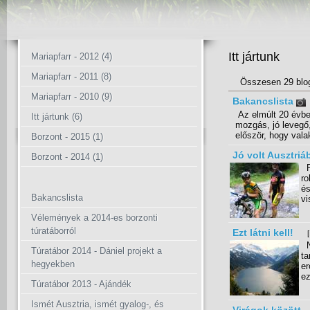
Itt jártunk
Mariapfarr - 2012 (4)
Mariapfarr - 2011 (8)
Összesen 29 blo
Mariapfarr - 2010 (9)
Bakancslista
Az elmúlt 20 évben
Itt jártunk (6)
mozgás, jó levegő,
először, hogy valak
Borzont - 2015 (1)
Jó volt Ausztriá
Borzont - 2014 (1)
Pé
ro
és
Bakancslista
vi
Vélemények a 2014-es borzonti
túratáborról
Ezt látni kell!
Né
Túratábor 2014 - Dániel projekt a
ta
hegyekben
er
ez
Túratábor 2013 - Ajándék
Ismét Ausztria, ismét gyalog-, és