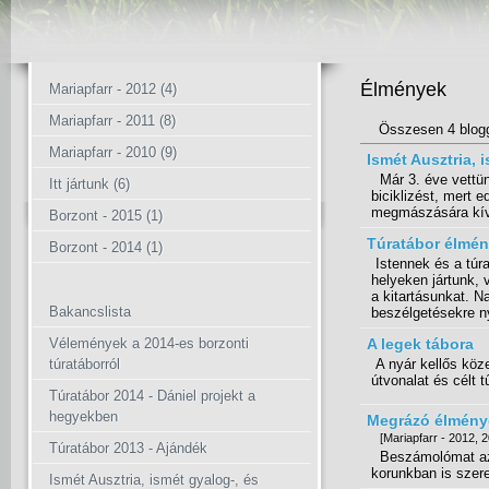
Élmények
Mariapfarr - 2012 (4)
Mariapfarr - 2011 (8)
Összesen 4 blog
Mariapfarr - 2010 (9)
Ismét Ausztria, i
Már 3. éve vettünk
Itt jártunk (6)
biciklizést, mert 
megmászására kíván
Borzont - 2015 (1)
Túratábor élmé
Borzont - 2014 (1)
Istennek és a túr
helyeken jártunk, 
a kitartásunkat. N
Bakancslista
beszélgetésekre ny
Vélemények a 2014-es borzonti
A legek tábora
túratáborról
A nyár kellős köz
útvonalat és célt t
Túratábor 2014 - Dániel projekt a
hegyekben
Megrázó élményei
[Mariapfarr - 2012,
Túratábor 2013 - Ajándék
Beszámolómat azz
korunkban is szere
Ismét Ausztria, ismét gyalog-, és