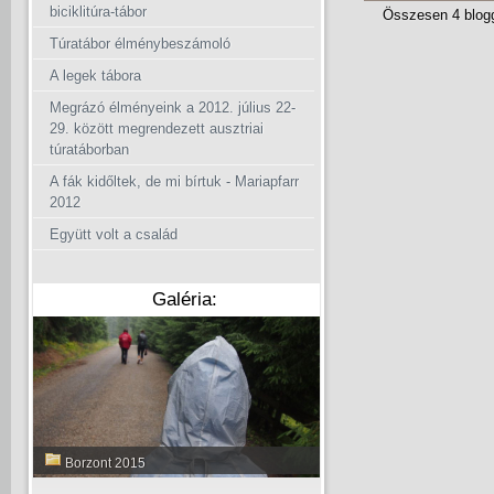
biciklitúra-tábor
Összesen 4 blog
Túratábor élménybeszámoló
A legek tábora
Megrázó élményeink a 2012. július 22-
29. között megrendezett ausztriai
túratáborban
A fák kidőltek, de mi bírtuk - Mariapfarr
2012
Együtt volt a család
Galéria:
Borzont 2015