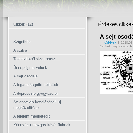
Érdekes cikke
Cikkek (12)
A sejt csod
Szigetköz
Cikkek
|
| 2010.09.
Cimkék: sejt, csoda, Is
A szilva
Tavaszi szél vizet áraszt...
Ünnepelj ma velünk!
A sejt csodája
A fogamzásgátló tabletták
A depresszió gyógyszerei
Az anorexia kezelésének új
megközelítése
A félelem megbetegít
Könnyített mozgás kövér fiúknak