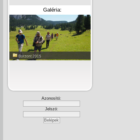
Galéria:
Borzont 2015
Azonosító:
Jelszó: