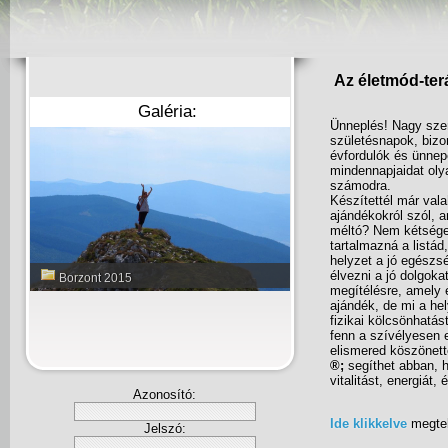
Az életmód-ter
Galéria:
Ünneplés! Nagy szer
születésnapok, biz
évfordulók és ünnepe
mindennapjaidat oly
számodra.
Készítettél már vala
ajándékokról szól,
méltó? Nem kétsége
tartalmazná a listád
helyzet a jó egészs
élvezni a jó dolgok
Borzont 2015
megítélésre, amely
ajándék, de mi a he
fizikai kölcsönhatá
fenn a szívélyesen 
elismered köszönett
®
;
segíthet abban, 
vitalitást, energiát
Azonosító:
Ide klikkelve
megtek
Jelszó: