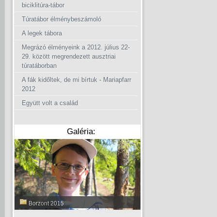
biciklitúra-tábor
Túratábor élménybeszámoló
A legek tábora
Megrázó élményeink a 2012. július 22-
29. között megrendezett ausztriai
túratáborban
A fák kidőltek, de mi bírtuk - Mariapfarr
2012
Együtt volt a család
Galéria:
Borzont 2015