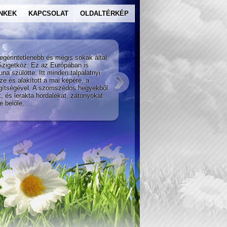
INKEK
KAPCSOLAT
OLDALTÉRKÉP
A szilva
egérintetlenebb és mégis sokak által
A Duna als
Szigetköz. Ez az Európában is
Kaukázusba
una szülötte. Itt minden talpalatnyi
történelmi
ze és alakított a mai képére, a
Ezekről a 
egítségével. A szomszédos hegyekből
jutott el 
t, és lerakta hordalékát, zátonyokat
értékes gy
e belőle.