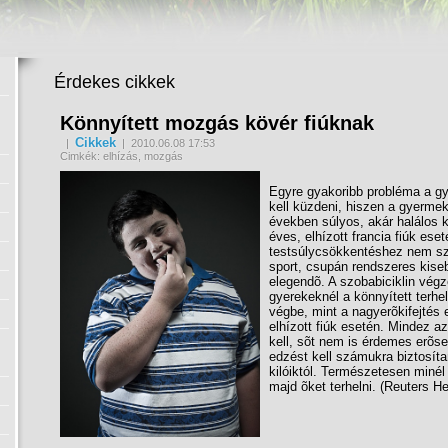
Érdekes cikkek
Könnyített mozgás kövér fiúknak
Cikkek
|
| 2010.06.08 17:53
Cimkék: elhízás, mozgás
Egyre gyakoribb probléma a gy
kell küzdeni, hiszen a gyermekko
években súlyos, akár halálos 
éves, elhízott francia fiúk ese
testsúlycsökkentéshez nem sz
sport, csupán rendszeres kiseb
elegendõ. A szobabiciklin végz
gyerekeknél a könnyített terh
végbe, mint a nagyerõkifejtés 
elhízott fiúk esetén. Mindez a
kell, sõt nem is érdemes erõse
edzést kell számukra biztosíta
kilóiktól. Természetesen minél
majd õket terhelni. (Reuters Hea