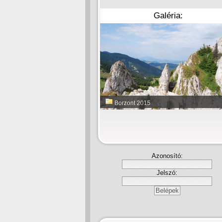
Galéria:
Borzont 2015
Azonosító:
Jelszó: