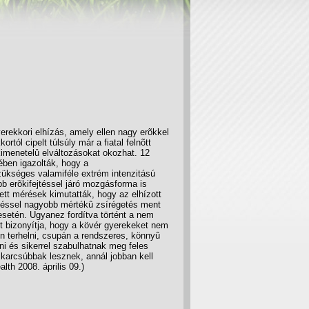
erekkori elhízás, amely ellen nagy erõkkel
rtól cipelt túlsúly már a fiatal felnõtt
kimenetelû elváltozásokat okozhat. 12
tében igazolták, hogy a
ükséges valamiféle extrém intenzitású
b erõkifejtéssel járó mozgásforma is
ett mérések kimutatták, hogy az elhízott
eléssel nagyobb mértékû zsírégetés ment
esetén. Ugyanez fordítva történt a nem
zt bizonyítja, hogy a kövér gyerekeket nem
n terhelni, csupán a rendszeres, könnyû
ni és sikerrel szabulhatnak meg feles
 karcsúbbak lesznek, annál jobban kell
lth 2008. április 09.)