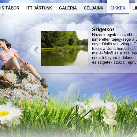
IS TÁBOR
ITT JÁRTUNK
GALÉRIA
CÉLJAINK
CIKKEK
L
Szigetköz
Hazánk egyik legszebb, l
ismeretlen tájegysége a 
egyedülálló vízi világ a D
földet a Duna hordott öss
mellékfolyói és a szél s
érkező folyam itt lelassul
és szigetek százait építv