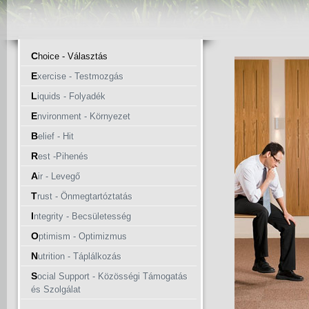
C
hoice - Választás
E
xercise - Testmozgás
L
iquids - Folyadék
E
nvironment - Környezet
B
elief - Hit
R
est -Pihenés
A
ir - Levegő
T
rust - Önmegtartóztatás
I
ntegrity - Becsületesség
O
ptimism - Optimizmus
N
utrition - Táplálkozás
S
ocial Support - Közösségi Támogatás
és Szolgálat