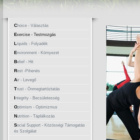
C
hoice - Választás
E
xercise - Testmozgás
L
iquids - Folyadék
E
nvironment - Környezet
B
elief - Hit
R
est -Pihenés
A
ir - Levegő
T
rust - Önmegtartóztatás
I
ntegrity - Becsületesség
O
ptimism - Optimizmus
N
utrition - Táplálkozás
S
ocial Support - Közösségi Támogatás
és Szolgálat