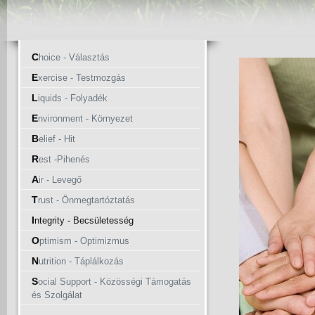
C
hoice - Választás
E
xercise - Testmozgás
L
iquids - Folyadék
E
nvironment - Környezet
B
elief - Hit
R
est -Pihenés
A
ir - Levegő
T
rust - Önmegtartóztatás
I
ntegrity - Becsületesség
O
ptimism - Optimizmus
N
utrition - Táplálkozás
S
ocial Support - Közösségi Támogatás
és Szolgálat